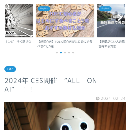
English
English
ランキング 全く話せな
【超初心者】TOEIC初心者がはじめにする
【時間がない人必見】
..
べきこと5選 ...
習得する方法
Life
2024年 CES開催 ”ALL ON
AI” ！！
2024-02-24