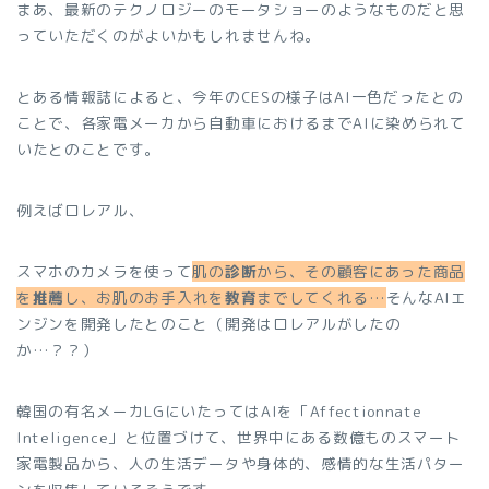
まあ、最新のテクノロジーのモータショーのようなものだと思
っていただくのがよいかもしれませんね。
とある情報誌によると、今年のCESの様子はAI一色だったとの
ことで、各家電メーカから自動車におけるまでAIに染められて
いたとのことです。
例えばロレアル、
スマホのカメラを使って
肌の
診断
から、その顧客にあった商品
を
推薦
し、お肌のお手入れを
教育
までしてくれる…
そんなAIエ
ンジンを開発したとのこと（開発はロレアルがしたの
か…？？）
韓国の有名メーカLGにいたってはAIを「Affectionnate
Inteligence」と位置づけて、世界中にある数億ものスマート
家電製品から、人の生活データや身体的、感情的な生活パター