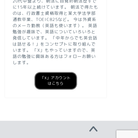
20代中盤より、朝活に目覚め朝活歴すで
に15年以上続けています。 朝活で得たも
のは、行政書士資格取得と某大学法学部
通教卒業、TOEIC825など。 今は外資系
のメーカ勤務（英語も使います）。 英語
勉強が趣味で、英語についていろいろと
発信しています。 「中年からでも英会話
は話せる！」をコンセプトに取り組んで
います。 「X」もやっていますので、英
語の勉強に興味ある方はフォローお願い
します。
「X」アカウント
はこちら