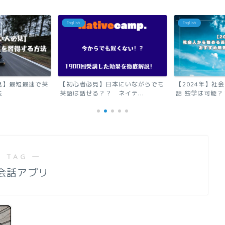
English
English
本にいながらでも
【2024年】社会人から始める英会
オンライン英会
イテ...
話 独学は可能？？ お...
話せない超初心者
 TAG ―
会話アプリ