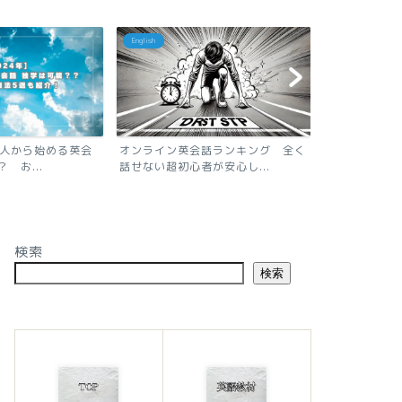
English
English
話ランキング 全く
【超初心者】TOEIC初心者がはじめ
【時間がない
が安心し...
にするべきこと5選 ...
会話を習得す
検索
検索