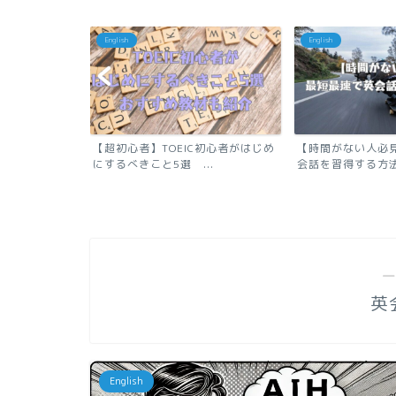
English
English
初心者がはじめ
【時間がない人必見】最短最速で英
【初心者必見】日
..
会話を習得する方法
英語は話せる？？ ネ
―
英
English