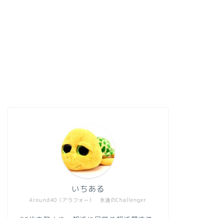
いちある
Around40（アラフォー） 永遠のChallenger