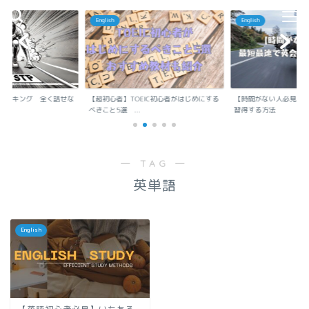
います。 朝活で得たものは、行政書士資格取得と某大学法
English
English
学部通教卒業、TOEIC825など。 今は外資系のメーカ勤務
（英語も使います）。 英語勉強が趣味で、英語についてい
ろいろと発信しています。 「中年からでも英会話は話せ
る！」をコンセプトに取り組んでいます。 「X」もやってい
ますので、英語の勉強に興味ある方はフォローお願いしま
す。
ランキング 全く話せな
【超初心者】TOEIC初心者がはじめにする
【時間がない人必見】
..
べきこと5選 ...
習得する方法
「X」アカウントはこちら
― TAG ―
英単語
English