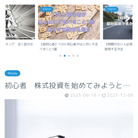
English
English
ランキング 全く話せな
【超初心者】TOEIC初心者がはじめにする
【時間がない人必見】
..
べきこと5選 ...
習得する方法
Money
初心者 株式投資を始めてみようと…
2023-09-18
/
2023-12-06