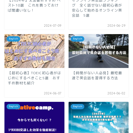
【2024年】文法書おすすめ ベ
オンライン英会話ランキン
スト10選 これを買っておけ
グ 全く話せない超初心者が
ば間違いなし！
安心して始めるオンライン英
会話 5選
2024-07-09
2024-06-29
English
English
【超初心者】TOEIC初心者がは
【時間がない人必見】最短最
じめにするべきこと5選 おす
速で英会話を習得する方法
すめ教材も紹介
2024-06-07
2024-06-02
English
English