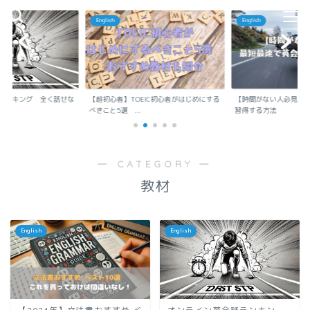
English
English
ランキング 全く話せな
【超初心者】TOEIC初心者がはじめにする
【時間がない人必見】
..
べきこと5選 ...
習得する方法
― CATEGORY ―
教材
English
English