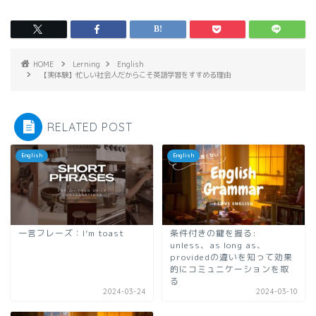
HOME
Lerning
English
【実体験】忙しい社会人だからこそ英語学習をすすめる理由
RELATED POST
English
English
一言フレーズ：I’m toast
条件付きの鍵を握る:
unless、as long as、
providedの違いを知って効果
的にコミュニケーションを取
る
2024-03-24
2024-03-10