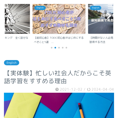
English
English
ランキング 全く話せな
【超初心者】TOEIC初心者がはじめにする
【時間がない人必見】
..
べきこと5選 ...
習得する方法
English
【実体験】忙しい社会人だからこそ英
語学習をすすめる理由
2021-12-02
/
2024-04-04